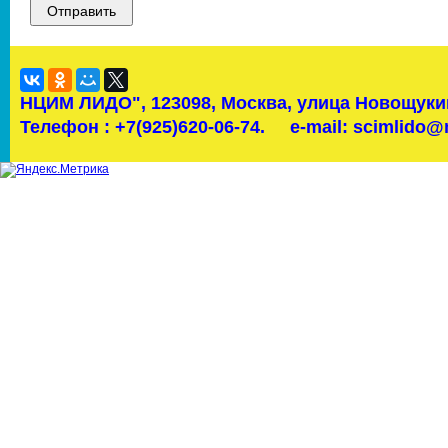
НЦИМ ЛИДО",
123098, Москва, улица Новощукин
Телефон : +7(925)620-06-74.
e-mail: scimlido@