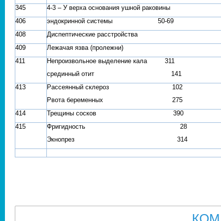
345
4-3 – У верха основания ушной раковины
406
эндокринной системы 50-69
408
Диспептические расстройства
409
Лежачая язва (пролежни)
411
Непроизвольное выделение кала 311
срединный отит 141
413
Рассеянный склероз 102
Рвота беременных 275
414
Трещины сосков 390
415
Фригидность 28
Экнопрез 314
КОМ