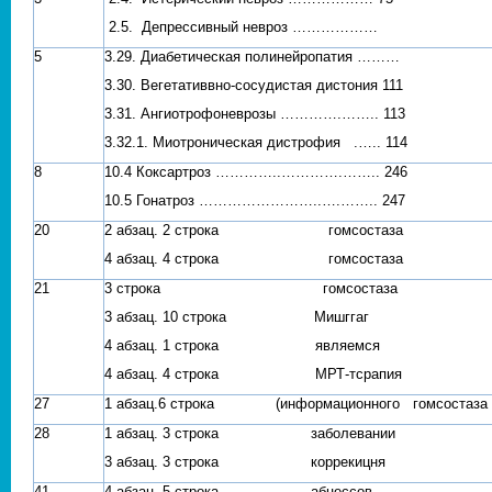
2.5. Депрессивный невроз ………………
5
3.29. Диабетическая полинейропатия ………
3.30. Вегетативвно-сосудистая дистония 111
3.31. Ангиотрофоневрозы ………….…….. 113
3.32.1. Миотроническая дистрофия .….. 114
8
10.4 Коксартроз …………..………….…….. 246
10.5 Гонатроз ……………………..….…….. 247
20
2 абзац. 2 строка гомсостаза
4 абзац. 4 строка гомсостаза
21
3 строка гомсостаза
3 абзац. 10 строка Мишггаг
4 абзац. 1 строка являемся
4 абзац. 4 строка МРТ-тсрапия
27
1 абзац.6 строка (информационного гомсостаза
28
1 абзац. 3 строка заболевании
3 абзац. 3 строка коррекицня