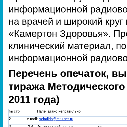
информационной радиово
на врачей и широкий круг
«Камертон Здоровья». П
клинический материал, п
информационной радиово
Перечень опечаток, в
тиража Методического
2011 года)
№ стр
Напечатано неправильно
2
e-mail:
scimlido@mtu-net.ru
3
2.4. Истерический невроз ……………… 75