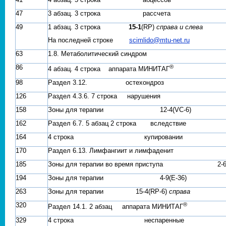
41
4 абзац. 5 строка абцессов
47
3 абзац. 3 строка рассчета
49
1 абзац. 3 строка
15-1
(
RP
)
справа и слева
На последней строке
scimlido@mtu-net.ru
63
1.8. Метаболитический синдром
®
86
4 абзац. 4 строка аппарата МИНИТАГ
98
Раздел 3.12. остехондроз
126
Раздел 4.3.6. 7 строка нарушения
158
Зоны для терапии 12-4
(
VC-6)
162
Раздел 6.7. 5 абзац 2 строка вследствие
164
4 строка купировании
170
Раздел 6.13. Лимфангиит и лимфаденит
185
Зоны для терапии во время приступа 2-
194
Зоны для терапии 4-9
(
E-36)
263
Зоны для терапии 15-4
(
RP
-6)
справа
®
320
Раздел 14.1. 2 абзац аппарата МИНИТАГ
329
4 строка неспаренные