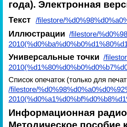
года). Электронная верс
Текст
/filestore/%d0%98%d0%a0
Иллюстрации
/filestore/%d0
2010(%d0%ba%d0%b0%d1%80%d1
Универсальные точки
/file
2010(%d1%80%d0%b0%d0%b7%d0
Список опечаток (только для печат
/filestore/%d0%98%d0%a0%d0%9
2010(%d0%a1%d0%bf%d0%b8%d
Информационная радио
Методическое пособие к