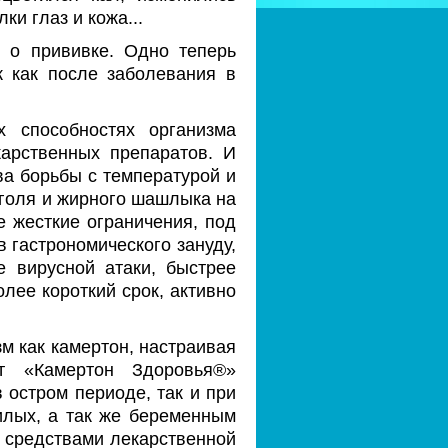
ки глаз и кожа...
ь о прививке. Одно теперь
к как после заболевания в
 способностях организма
арственных препаратов. И
ва борьбы с температурой и
оголя и жирного шашлыка на
е жесткие ограничения, под
 гастрономического зануду,
е вирусной атаки, быстрее
лее короткий срок, активно
м как камертон, настраивая
т «Камертон Здоровья®»
 остром периоде, так и при
илых, а так же беременным
 средствами лекарственной