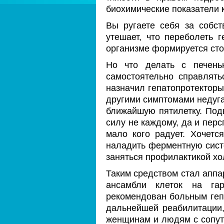
биохимические показатели к
Вы ругаете себя за собст
утешает, что переболеть 
организме формируется сто
Но что делать с печень
самостоятельно справлят
назначил гепатопротекторы
другими симптомами недуга
ближайшую пятилетку. Подв
силу не каждому, да и пер
мало кого радует. Хочетс
наладить ферментную систе
заняться профилактикой хол
Таким средством стал аппа
ансамбли клеток на га
рекомендован больным гепа
дальнейшей реабилитации,
женщинам и людям с сопут