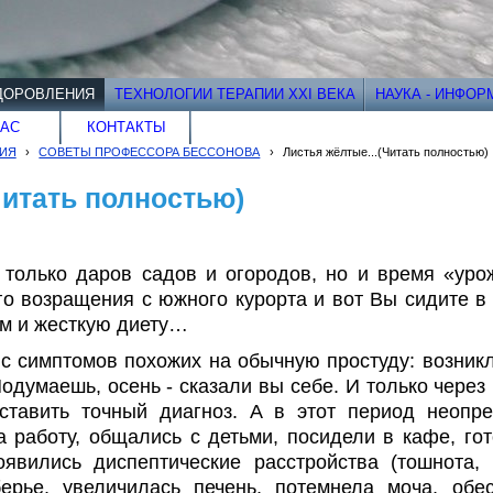
ДОРОВЛЕНИЯ
ТЕХНОЛОГИИ ТЕРАПИИ XXI ВЕКА
НАУКА - ИНФО
НАС
КОНТАКТЫ
ИЯ
›
СОВЕТЫ ПРОФЕССОРА БЕССОНОВА
›
Листья жёлтые...(Читать полностью)
Читать полностью)
 только даров садов и огородов, но и время «урож
о возращения с южного курорта и вот Вы сидите в 
м и жесткую диету…
 с симптомов похожих на обычную простуду: возникл
одумаешь, осень - сказали вы себе. И только через
оставить точный диагноз. А в этот период неопр
 работу, общались с детьми, посидели в кафе, го
оявились диспептические расстройства (тошнота,
ерье, увеличилась печень, потемнела моча, обес