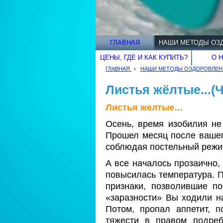
ГЛАВНАЯ
НАШИ МЕТОДЫ ОЗ
ЦЕНЫ, ГДЕ И КАК КУПИТЬ?
О 
ГЛАВНАЯ
›
НАШИ МЕТОДЫ ОЗДОРОВЛЕН
Листья жёлтые...(
Листья желтые…
Осень, время изобилия не
Прошел месяц после вашег
соблюдая постельный режи
А все началось прозаично,
повысилась температура. П
признаки, позволившие п
«заразности» Вы ходили на
Потом, пропал аппетит, п
тяжести в правом подреб