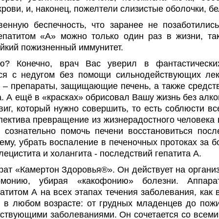
рови, и, наконец, пожелтели слизистые оболочки, бел
венную беспечность, что заранее не позаботилис
гепатитом «А» можно только один раз в жизни, та
йкий пожизненный иммунитет.
ю? Конечно, врач Вас уверил в фантастических
ься с недугом без помощи сильнодействующих лек
 – препараты, защищающие печень, а также средст
. А ещё в «красках» обрисовал Вашу жизнь без алк
иг, который нужно совершить, то есть соблюсти вс
спектива превращение из жизнерадостного человека в
я сознательно помочь печени восстановиться посл
му, убрать воспаление в печеночных протоках за бо
ецистита и холангита - последствий гепатита А.
рат «Камертон Здоровья®». Он действует на организ
рмонию, убирая «какофонию» болезни. Аппара
титом А на всех этапах течения заболевания, как в
 в любом возрасте: от грудных младенцев до пож
ствующими заболеваниями. Он сочетается со всеми